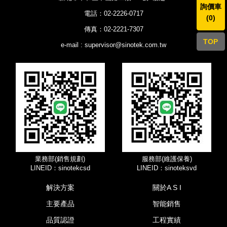
詢價車
電話：02-2226-0717
(
0
)
傳真：02-2221-7307
TOP
e-mail : supervisor@sinotek.com.tw
業務部(銷售規劃)
服務部(維護保養)
LINEID：sinotekcsd
LINEID：sinoteksvd
解決方案
關於A S I
主要產品
智能銷售
品質認證
工程實績