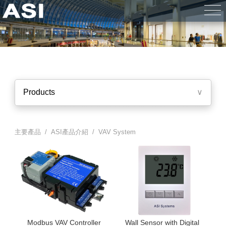
Products
∨
主要產品 /
ASI產品介紹
/ VAV System
Modbus VAV Controller
Wall Sensor with Digital