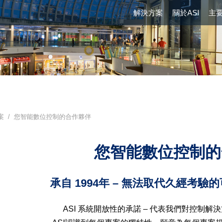
解決方案
關於ASI
主
案 / 您智能數位控制的合作夥伴
您智能數位控制的
承自 1994年 – 無法取代久經考
ASI 系統開放性的承諾 – 代表我們對控制