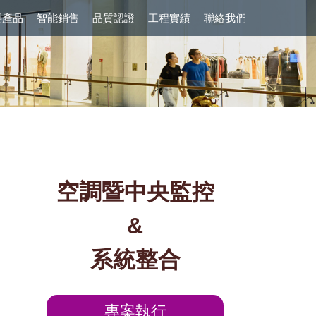
要產品
智能銷售
品質認證
工程實績
聯絡我們
空調暨中央監控
&
系統整合
專案執行