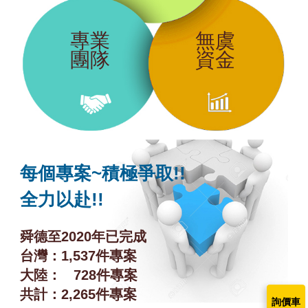
專業
無虞
團隊
資金
每個專案~積極爭取!!
全力以赴!!
舜德至2020年已完成
台灣：1,537件專案
大陸： 728件專案
共計：2,265件專案
詢價車