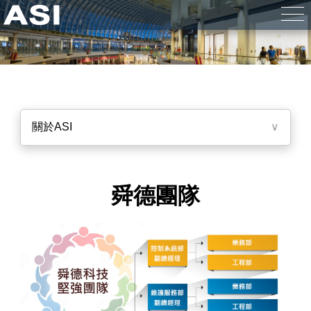
關於ASI
∨
舜德團隊